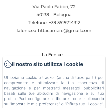
Via Paolo Fabbri, 72
40138 - Bologna
Telefono: +39 3519714312
lafeniceaffittacamere@gmail.com
La Fenice
Il nostro sito utilizza i cookie
Camere
Utilizziamo cookie e tracker (anche di terze parti) per
Contatti
comprendere e ottimizzare la tua esperienza di
navigazione e per mostrarti messaggi pubblicitari
Informativa Privacy
basati sulle tue abitudini di navigazione e sul tuo
profilo. Puoi configurare o rifiutare i cookie cliccando
Note legali
su "Imposta le mie preferenze" o "Rifiuta tutti i cookie".